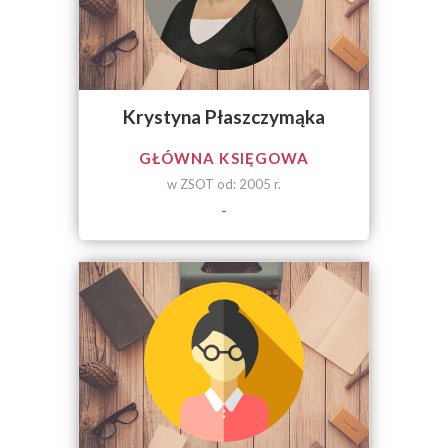
Krystyna Płaszczymąka
GŁÓWNA KSIĘGOWA
w ZSOT od: 2005 r.
-