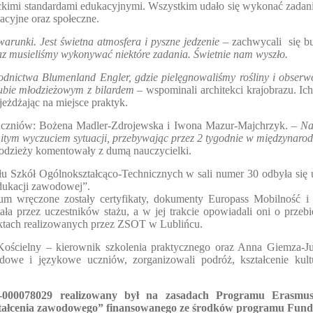
kimi standardami edukacyjnymi. Wszystkim udało się wykonać zadani
acyjne oraz społeczne.
arunki. Jest świetna atmosfera i pyszne jedzenie
– zachwycali
się b
az musieliśmy wykonywać niektóre zadania. Świetnie nam wyszło.
dnictwa Blumenland Engler, gdzie pielęgnowaliśmy rośliny i obserw
lubie młodzieżowym z bilardem
– wspominali architekci krajobrazu. I
jeżdżając na miejsce praktyk.
i uczniów: Bożena Madler-Zdrojewska i Iwona Mazur-Majchrzyk.
– Na
komitym wyczuciem sytuacji, przebywając przez 2 tygodnie w międzynar
odzieży komentowały z dumą nauczycielki.
połu Szkół Ogólnokształcąco-Technicznych w sali numer 30 odbyła si
dukacji zawodowej”.
kum wręczone zostały certyfikaty, dokumenty Europass Mobilność i 
a przez uczestników stażu, a w jej trakcie opowiadali oni o przebi
ektach realizowanych przez ZSOT w Lublińcu.
Kościelny – kierownik szkolenia praktycznego oraz Anna Giemza-Jur
dowe i językowe uczniów, zorganizowali podróż, kształcenie kult
000078029 realizowany był na zasadach Programu Erasmus
ztałcenia zawodowego” finansowanego ze środków programu Fundu