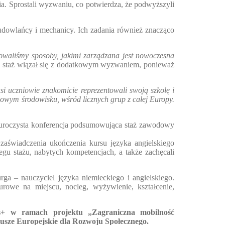
a. Sprostali wyzwaniu, co potwierdza, że podwyższyli
udowlańcy i mechanicy. Ich zadania również znacząco
owaliśmy sposoby, jakimi zarządzana jest nowoczesna
ch staż wiązał się z dodatkowym wyzwaniem, ponieważ
si uczniowie znakomicie reprezentowali swoją szkołę i
odowym środowisku, wśród licznych grup z całej Europy.
ę uroczysta konferencja podsumowująca staż zawodowy
zaświadczenia ukończenia kursu języka angielskiego
egu stażu, nabytych kompetencjach, a także zachęcali
ga – nauczyciel języka niemieckiego i angielskiego.
urowe na miejscu, nocleg, wyżywienie, kształcenie,
+ w ramach projektu „Zagraniczna mobilność
sze Europejskie dla Rozwoju Społecznego.