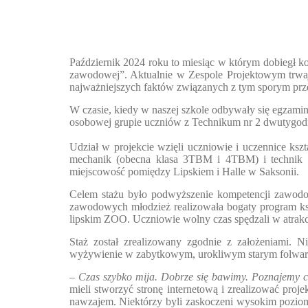
Październik 2024 roku to miesiąc w którym dobiegł k
zawodowej”. Aktualnie w Zespole Projektowym trwają
najważniejszych faktów związanych z tym sporym prz
W czasie, kiedy w naszej szkole odbywały się egza
osobowej grupie uczniów z Technikum nr 2 dwutygod
Udział w projekcie wzięli uczniowie i uczennice ksz
mechanik (obecna klasa 3TBM i 4TBM) i technik arc
miejscowość pomiędzy Lipskiem i Halle w Saksonii.
Celem stażu było podwyższenie kompetencji zawodow
zawodowych młodzież realizowała bogaty program ksz
lipskim ZOO. Uczniowie wolny czas spędzali w atrak
Staż został zrealizowany zgodnie z założeniami. N
wyżywienie w zabytkowym, urokliwym starym folwarku 
–
Czas szybko mija. Dobrze się bawimy. Poznajemy ci
mieli stworzyć stronę internetową i zrealizować pro
nawzajem. Niektórzy byli zaskoczeni wysokim pozio