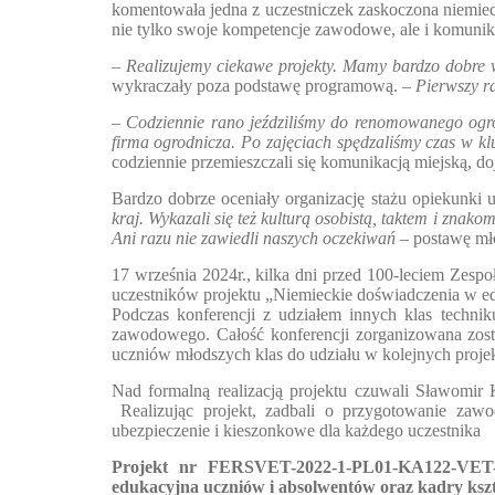
komentowała jedna z uczestniczek zaskoczona niemiec
nie tylko swoje kompetencje zawodowe, ale i komunik
– Realizujemy ciekawe projekty. Mamy bardzo dobre w
wykraczały poza podstawę programową.
– Pierwszy r
– Codziennie rano jeździliśmy do renomowanego ogro
firma ogrodnicza. Po zajęciach spędzaliśmy czas w k
codziennie przemieszczali się komunikacją miejską, do
Bardzo dobrze oceniały organizację stażu opiekunk
kraj. Wykazali się też kulturą osobistą, taktem i zna
Ani razu nie zawiedli naszych oczekiwań
– postawę mł
17 września 2024r., kilka dni przed 100-leciem Zes
uczestników projektu „Niemieckie doświadczenia w e
Podczas konferencji z udziałem innych klas techni
zawodowego. Całość konferencji zorganizowana został
uczniów młodszych klas do udziału w kolejnych proj
Nad formalną realizacją projektu czuwali Sławomir 
Realizując projekt, zadbali o przygotowanie zawo
ubezpieczenie i kieszonkowe dla każdego uczestnika
Projekt nr FERSVET-2022-1-PL01-KA122-VET-
edukacyjna uczniów i absolwentów oraz kadry ks