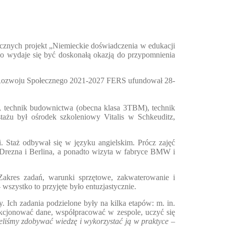
icznych projekt „Niemieckie doświadczenia w edukacji
co wydaje się być doskonałą okazją do przypomnienia
a Rozwoju Społecznego 2021-2027 FERS ufundował 28-
I), technik budownictwa (obecna klasa 3TBM), technik
tażu był ośrodek szkoleniowy Vitalis w Schkeuditz,
 Staż odbywał się w języku angielskim. Prócz zajęć
 Drezna i Berlina, a ponadto wizyta w fabryce BMW i
 Zakres zadań, warunki sprzętowe, zakwaterowanie i
szystko to przyjęte było entuzjastycznie.
y. Ich zadania podzielone były na kilka etapów: m. in.
lekcjonować dane, współpracować w zespole, uczyć się
ieliśmy zdobywać wiedzę i wykorzystać ją w praktyce
–