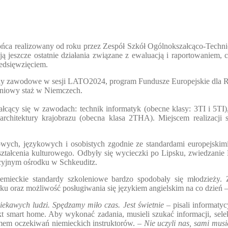
Małoletnich
Regulamin
Komisji
Stypendialnej
ońca realizowany od roku przez Zespół Szkół Ogólnokszałcąco-Techn
 jeszcze ostatnie działania związane z ewaluacją i raportowaniem, 
edsięwzięciem.
miny zawodowe w sesji LATO2024, program Fundusze Europejskie dl
niowy staż w Niemczech.
tałcący się w zawodach: technik informatyk (obecne klasy: 3TI i 5T
hitektury krajobrazu (obecna klasa 2THA). Miejscem realizacji s
ych, językowych i osobistych zgodnie ze standardami europejskimi.
tałcenia kulturowego. Odbyły się wycieczki po Lipsku, zwiedzanie
cyjnym ośrodku w Schkeuditz.
iemieckie standardy szkoleniowe bardzo spodobały się młodzieży.
oraz możliwość posługiwania się językiem angielskim na co dzień – w
ekawych ludzi. Spędzamy miło czas. Jest świetnie
– pisali informatyc
jekt smart home. Aby wykonać zadania, musieli szukać informacji, se
mem oczekiwań niemieckich instruktorów. –
Nie uczyli nas, sami mus